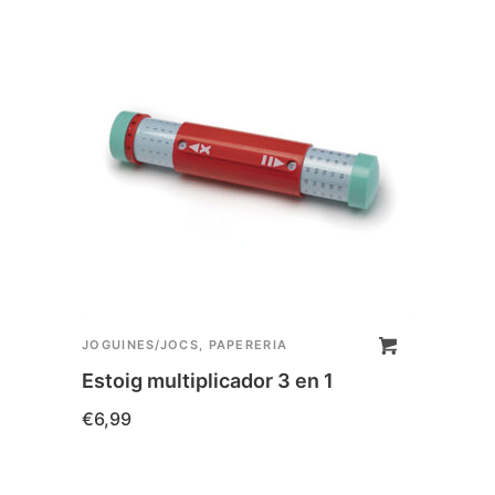
JOGUINES/JOCS
,
PAPERERIA
JOGUI
Magi
Estoig multiplicador 3 en 1
€
15,
€
6,99