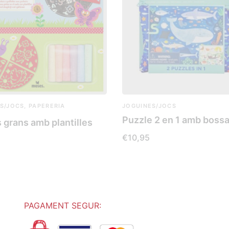
S/JOCS
,
PAPERERIA
JOGUINES/JOCS
Puzzle 2 en 1 amb boss
 grans amb plantilles
€
10,95
Aquest
SELECCIONA OPCIONS
MÉS
producte
té
diverses
PAGAMENT SEGUR:
variants.
Les