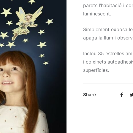
parets l’habitació i c
luminescent.
Simplement exposa les
apaga la llum i observ
Inclou 35 estrelles amb
i coixinets autoadhesi
superfícies.
Share