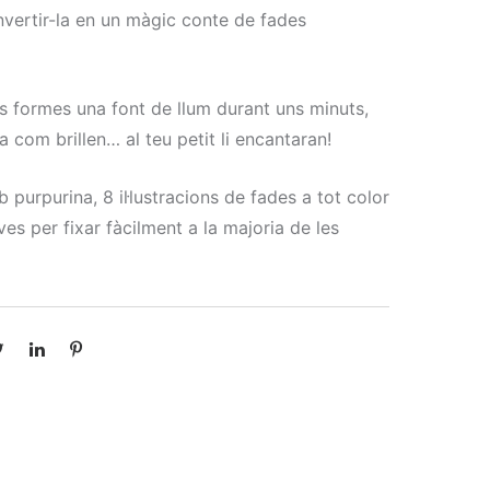
onvertir-la en un màgic conte de fades
 formes una font de llum durant uns minuts,
a com brillen… al teu petit li encantaran!
 purpurina, 8 il·lustracions de fades a tot color
ves per fixar fàcilment a la majoria de les