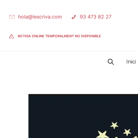
hola@lescriva.com
93 473 82 27
BOTIGA ONLINE TEMPORALMENT NO DISPONIBLE
Inici