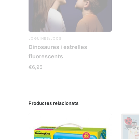
JOGUINES/JOCS
Dinosaures i estrelles
fluorescents
€
6,95
LLEGEIX MÉS
Productes relacionats