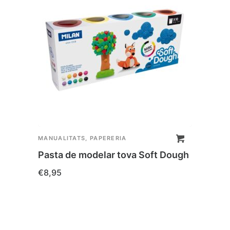
MANUALITATS
,
PAPERERIA
PAPER
Caixa
Pasta de modelar tova Soft Dough
fust
€
8,95
€
7,95